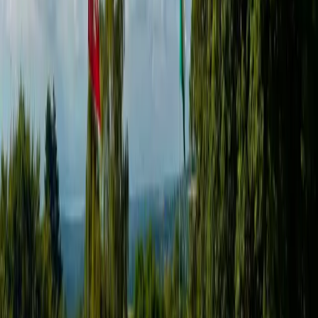
10
Switzerland
15-18
Guo, Eason
(
2029
)
Jungen 15-18 · Switzerland
Jungen
11
Switzerland
15-18
Guo, Grayson
(
2030
)
Jungen 15-18 · Switzerland
Jungen
12
Switzerland
15-18
Hinnen, Tylan
(
2032
)
Jungen 15-18 · Switzerland
Jungen
13
Switzerland
15-18
Lockyer, Hayden
(
2029
)
Jungen 15-18 · Switzerland