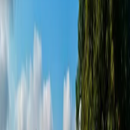
Beringer, Alexis Dwayne
(
2033
)
Jungen 15-18 · Switzerland
Jungen
3
France
15-18
Chen, Gong
(
2029
)
Jungen 15-18 · France
Jungen
4
France
15-18
Demarets, Axel
(
2028
)
Jungen 15-18 · France
Jungen
5
Switzerland
15-18
Demole, Albert
(
2030
)
Jungen 15-18 · Switzerland
Jungen
6
Switzerland
15-18