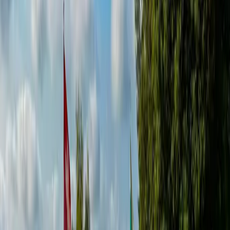
Demole, Maximilien
(
2032
)
Jungen 15-18 · Switzerland
Jungen
7
Turkey
15-18
Erdemir, Mustafa Basar
(
2030
)
Jungen 15-18 · Turkey
Jungen
8
Switzerland
15-18
Forner Ibanez, Alejandro
(
2027
)
Jungen 15-18 · Switzerland
Jungen
9
Switzerland
15-18
Félix, Giuliani de Lucio
(
2030
)
Jungen 15-18 · Switzerland
Jungen